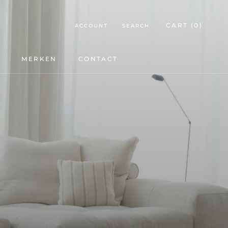
CART (
0
)
ACCOUNT
SEARCH
E
MERKEN
CONTACT
E
CONTACT