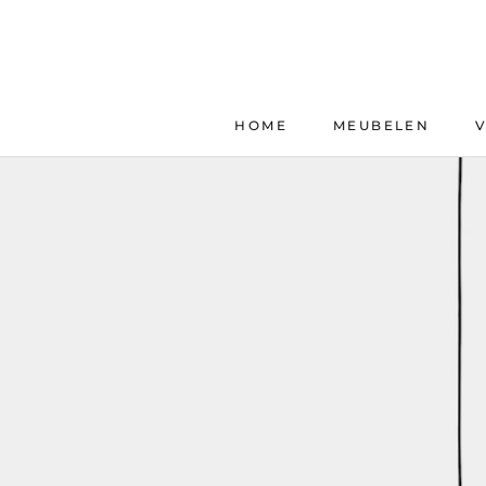
Skip
to
content
HOME
MEUBELEN
HOME