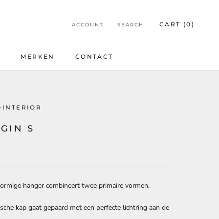
CART (
0
)
ACCOUNT
SEARCH
E
MERKEN
CONTACT
E
CONTACT
-INTERIOR
GIN S
9
vormige hanger combineert twee primaire vormen.
sche kap gaat gepaard met een perfecte lichtring aan de