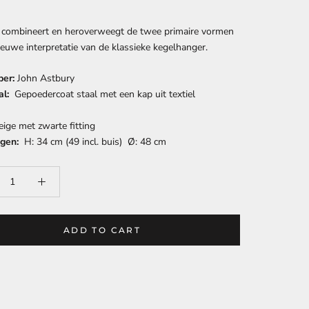
 combineert en heroverweegt de twee primaire vormen
ieuwe interpretatie van de klassieke kegelhanger.
er:
John Astbury
l:
Gepoedercoat staal met een kap uit textiel
ige met zwarte fitting
gen:
H: 34 cm (49 incl. buis) Ø: 48 cm
ADD TO CART