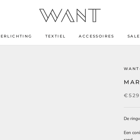
VERLICHTING
TEXTIEL
ACCESSOIRES
SAL
SAL
WANT
MAR
€52
De ring
Een coni
rand.