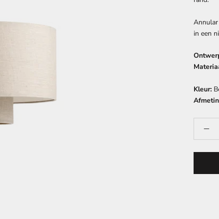
Annular
in een n
Ontwerp
Materiaa
Kleur:
Be
Afmetin