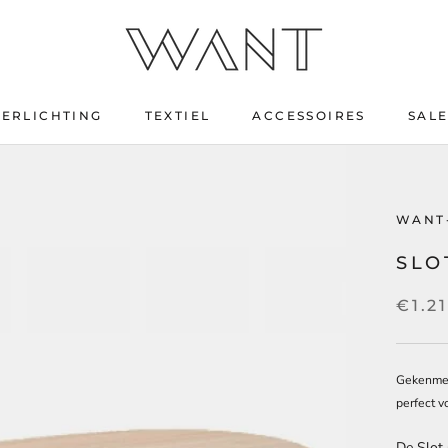
VERLICHTING
TEXTIEL
ACCESSOIRES
SAL
SAL
WANT
SLO
€1.2
Gekenmerk
perfect v
De Slot 