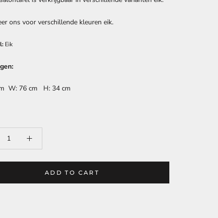
er ons voor verschillende kleuren eik.
l:
Eik
gen:
cm W: 76 cm H: 34 cm
ADD TO CART