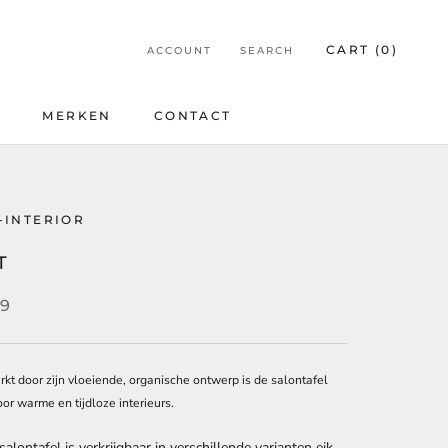
CART (
0
)
ACCOUNT
SEARCH
E
MERKEN
CONTACT
E
CONTACT
-INTERIOR
T
19
t door zijn vloeiende, organische ontwerp is de salontafel
oor warme en tijdloze interieurs.
salontafel is verkrijgbaar in verschillende varianten eik.