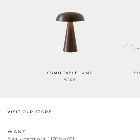
COMO TABLE LAMP
X+
€206
VISIT OUR STORE
W A N T
Kortrijksesteenweg 1170 bus 001