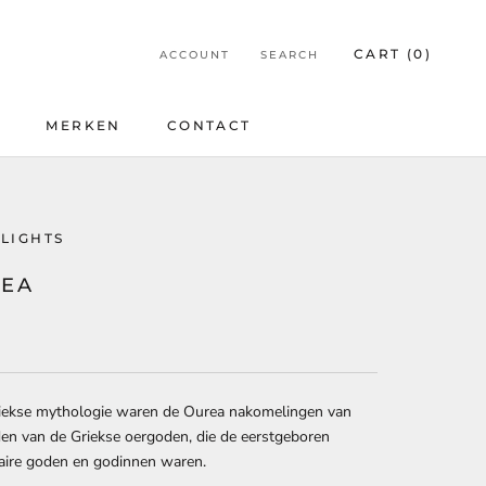
CART (
0
)
ACCOUNT
SEARCH
E
MERKEN
CONTACT
E
CONTACT
LIGHTS
EA
5
riekse mythologie waren de Ourea nakomelingen van
den van de Griekse oergoden, die de eerstgeboren
aire goden en godinnen waren.