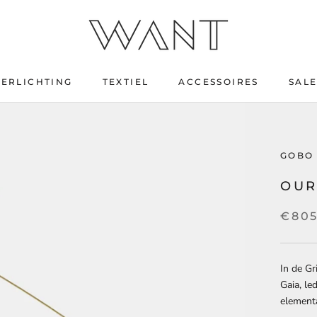
VERLICHTING
TEXTIEL
ACCESSOIRES
SAL
SAL
GOBO 
OUR
€80
In de G
Gaia, le
element