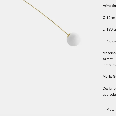
Afmetin
Ø
12cm
L: 180 
H: 50 cm
Materiaa
Armatuu
lamp:
mo
Merk:
G
Designe
geprodu
Mater