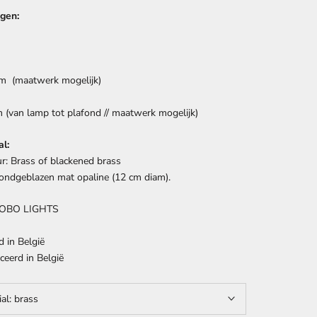
gen:
cm (maatwerk mogelijk)
 (van lamp tot plafond //
maatwerk
mogelijk)
l:
r:
Brass of
blackened brass
ndgeblazen
mat opaline (12 cm diam).
OBO LIGHTS
d in
België
ceerd in
België
ial:
brass